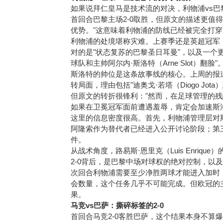
如果说拜仁皇马是技术流的对决，利物浦vs巴
首回合巴黎主场2-0取胜，但原文的描述更值
优势。"这意味着利物浦的防线已经被完全打
利物浦的处境堪称灾难。上赛季还是英超冠军，
对的是"状态复苏的巴黎圣日耳曼"，以及一个
球队和主帅阿尔内·斯洛特（Arne Slot）翻脸"
斯洛特的帅位是这条故事线的核心。上周的报
转局面，理由包括"迪奥戈·若塔（Diogo Jo
但原文的转折很锋利："然而，在足球管理的残酷世
如果在卫冕冠军面前遭遇羞辱，肯定会加速斯
这里的信息密度很高。首先，利物浦管理层对斯
阿隆索作为替代者已经进入公开讨论阶段；第三
件。
从战术角度，路易斯·恩里克（Luis Enri
2-0背后，是巴黎中场对球权的绝对控制，以
次回合利物浦需要至少净胜两球才能进入加时
会数量，这个任务几乎不可能完成。但欧冠的主
果。
马竞vs巴萨：撕碎标签的2-0
首回合马竞2-0客胜巴萨，这个结果本身不算