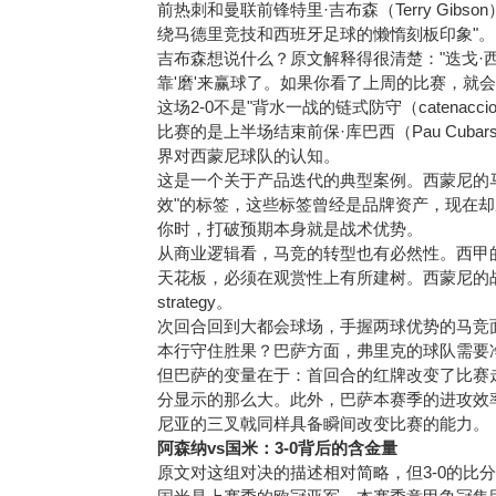
前热刺和曼联前锋特里·吉布森（Terry Gi
绕马德里竞技和西班牙足球的懒惰刻板印象"。
吉布森想说什么？原文解释得很清楚："迭戈·西蒙尼
靠'磨'来赢球了。如果你看了上周的比赛，就会
这场2-0不是"背水一战的链式防守（catena
比赛的是上半场结束前保·库巴西（Pau Cub
界对西蒙尼球队的认知。
这是一个关于产品迭代的典型案例。西蒙尼的马竞
效"的标签，这些标签曾经是品牌资产，现在
你时，打破预期本身就是战术优势。
从商业逻辑看，马竞的转型也有必然性。西甲
天花板，必须在观赏性上有所建树。西蒙尼的战术
strategy。
次回合回到大都会球场，手握两球优势的马竞面
本行守住胜果？巴萨方面，弗里克的球队需要
但巴萨的变量在于：首回合的红牌改变了比赛走
分显示的那么大。此外，巴萨本赛季的进攻效
尼亚的三叉戟同样具备瞬间改变比赛的能力。
阿森纳vs国米：3-0背后的含金量
原文对这组对决的描述相对简略，但3-0的比