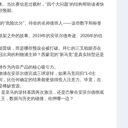
。当比赛信息过载时，"四个大问题"的结构帮助读者快
些预期。
-0的"危险比分"、待命的名帅接班人——这些数字和标签
之外的故事。2019年的安菲尔德奇迹、2026年的伯
能晋级，而是哪些预设会被打破。拜仁的三叉戟能否在
出局的利物浦主帅？西蒙尼的"新马竞"是真实转型还是
球作为内容产品的核心吸引力。
浦在安菲尔德完成三球逆转，如果马竞回归"1-0主
空间，比任何确定的结果都更值得投入注意力。毕竟，在
是稀缺资源。
？是皇马的逆转基因再次激活，还是巴黎在安菲尔德彻底
之王，数据与历史的碰撞，你押哪一边？