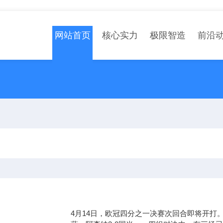
网站首页
核心实力
极限智造
前沿
4月14日，欧冠四分之一决赛次回合即将开打。首