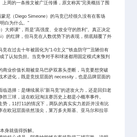
bson）上周的一条推文被广泛传播，原文称其"完美概括了围
（Diego Simeone）的马竞已经很久没有在客场
明白为什么。"
ccio）大师课"，而是"高强度、全攻全守的胜利"。真正决定
arsi）的红牌，但马竞在人数优势下的表现，彻底颠覆了外
在过去十年被固化为"1-0主义""铁血防守""丑陋但有
却成了认知负担。当竞争对手和球迷都用固定模式来预判
的商业价值长期被皇马巴萨双寡头垄断，马竞要想突破
进化，既是竞技层面的 necessity，也是品牌层面的
临选择：是继续展示"新马竞"的进攻火力，还是回归老
净胜三球，这在欧冠淘汰赛历史上都是小概率事件。
势，11打11的情况下，两队的真实实力差距并没有比
率在欧冠层面依然顶尖，莱万多夫斯基、亚马尔和拉菲
分本身就值得拆解。