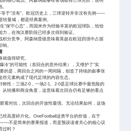
团的核心成员。阿森纳能够在客场取得三球完胜，说明
熟。
不等于"没有"。欧冠历史上，三球逆转并非没有先例——
巴黎后逆转曼城，都是经典案例。
催生"保守心态"，而国米作为经验丰富的欧冠球队，恰恰
能力，在淘汰赛阶段已经多次得到验证。
战积分竞争。阿森纳晋级意味着英超在欧冠四强中占据
影响。
看
身就值得研究。
爆冷"的可能性（首回合的意外结果），又维护了"实
重要的是，两回合之间的一周间隔，创造了持续的叙事张
这些元素构成了现代足球的内容生态。
性：三场2-0，一场2-1。2-0是足球比赛中最危险的
。从转播和商业角度，这意味着次回合仍有足够的看点
的胶着对抗，次回合的开放性最强。无论结果如何，这场
度碎片化。OneFootball这类平台的价值，在于
来组织信息——不是简单的赛果报道，而是预设读者关心的核心议
否过时？