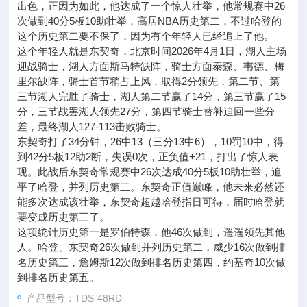
出色，正因为如此，他达成了一个惊人壮举，他常规赛中26
次做到40分5板10助壮举，高居NBA历史第二，不过哈登的
这个历史第二要不保了，因为有个年轻人已经追上了他。
这个年轻人就是东契奇，北京时间2026年4月1日，湖人主场
迎战骑士，湖人方面斯马特缺阵，骑士方面泰森、韦德、梅
里尔缺阵，骑士首节稍占上风，取得2分领先，第二节、第
三节湖人完胜了骑士，湖人第二节赢了14分，第三节赢了15
分，三节战罢湖人领先27分，第四节骑士替补追回一些分
差，最终湖人127-113击败骑士。
东契奇打了34分钟，26中13（三分13中6），10罚10中，得
到42分5板12助2断，失误0次，正负值+21，打出了惊人表
现。此战后东契奇常规赛中26次达成40分5板10助壮举，追
平了哈登，并列历史第二。东契奇正值巅峰，他未来必然还
能多次达成该壮举，东契奇超越哈登指日可待，届时哈登就
要变成历史第三了。
这项统计历史第一是罗伯特森，他46次做到，遥遥领先其他
人。哈登、东契奇26次做到并列历史第二，威少16次做到排
名历史第三，詹姆斯12次做到排名历史第四，约基奇10次做
到排名历史第五。
产品型号：TDS-48RD