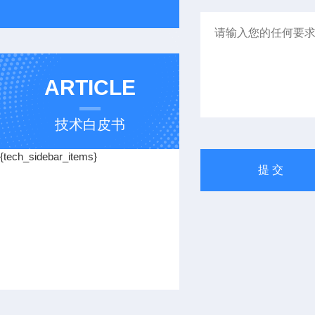
ARTICLE
技术白皮书
{tech_sidebar_items}