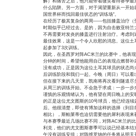
解）和痛苦之后，他只能带着微笑看待赛季最
什么陷阱。另一方面，对于渴望重新从一开始
国世界杯而找回最佳状态的“训练场”。
在经历了极其复杂的两周——包括膝盖治疗（
时期似乎已经过去。是的，因为自击败亚特兰
不再需要对发炎的膝盖进行注射治疗。考虑到
最佳效果，这是一个令人欣慰的消息。这位土耳
起参加了3次训练。
因此，在圣西罗对阵AC米兰的比赛中，他表现
分钟的时间，希望他能用自己的表现点燃替补
没有成功，正是因为这位土耳其球员的状态尚
后训练阶段和我们一起。今晚（周日）可以看
但在接下来的几天里，凯南将再次看到隧道尽
从周三的训练开始。不会急于求成：一步一步
谨慎的乐观情绪认为，他有望在周日晚上的安
的正是这位尤文图斯的10号球员，他已经连
后。他很清楚，即使有博加这样的选择（到目
相比），斯帕莱蒂也迫切需要他的犀利表现来
与本赛季最近几场比赛不同，对阵AC米兰的比
利克，他们的尤文图斯赛季可以说已经基本结
午没有训练安排：对阵维罗纳的任务将从明天