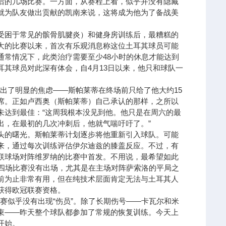
后的几场比赛。一方面，从赛程上看，似乎并没有隐藏
就为队友做出贡献的凯南来说，这将成为他为了备战美
受困于常见的髌骨肌腱炎）和健身房训练后，最糟糕的
大的比赛以来，首次有乐观消息称这位土耳其球员可能
通常情况下，此类治疗需要至少48小时的休息才能达到
其球员对此深有体会，自4月13日以来，他只和球队一
出了明显的焦虑——斯帕莱蒂在终场前只给了他大约15
席。正如卢西奥（斯帕莱蒂）自己承认的那样，之所以
未达到最佳：“这周我根本没见到他。他只是在周六的最
出，在最初的几次冲刺后，他就气喘吁吁了。”
头的曙光。斯帕莱蒂计划逐步将他重新引入球队。可能
来，通过每次训练评估伊尔迪兹的膝盖反应。不过，有
联球场对阵维罗纳的比赛中首发。不用说，最希望如此
续四场比赛没有出场，尤其是在主场对阵萨索洛的平局之
前为止非常有用，但在纯技术层面肯定无法与土耳其人
获得欧冠联赛资格。
赛似乎没有出现“伤员”。除了长期伤号——卡瓦尔和米
束——昨天整个球队都参加了常规的恢复训练。今天上
开始。